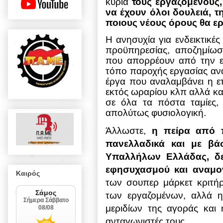
κύρια
τους εργαζόμενους, 
να έχουν όλοι δουλειά, τ
ποιους νέους όρους θα ερ
Η ανησυχία για ενδεικτικ
προϋπηρεσίας, αποζημίω
που απορρέουν από την ε
τόπο παροχής εργασίας ανά 
έργα που αναλαμβάνει η ετ
εκτός ωραρίου κλπ αλλά και
σε όλα τα πόστα ταμίες, 
απολύτως φυσιολογική.
Άλλωστε,
η πείρα από 
πανελλαδικά και με βά
Υπαλλήλων Ελλάδας, δεί
εφησυχασμού και αναμο
Καιρός
των σουπερ μάρκετ κριτήρ
των εργαζομένων, αλλά 
μεριδίων της αγοράς και 
ανταγωνιστές τους.