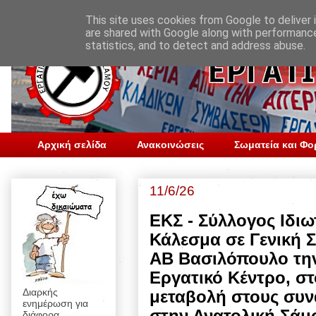
This site uses cookies from Google to deliver i
are shared with Google along with performance
statistics, and to detect and address abuse.
Αρχική σελίδα
Ανακοινώσεις
Σωματεία και Φο
11/6/26
ΕΚΣ - Σύλλογος Ιδι
Κάλεσμα σε Γενική 
ΑΒ Βασιλόπουλο την
Εργατικό Κέντρο, στ
Διαρκής
μεταβολή στους συ
ενημέρωση για
στην Ανατολική Σάμ
διάφορα