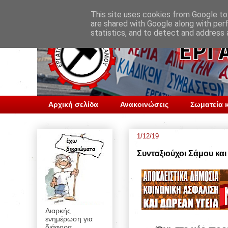
This site uses cookies from Google to 
are shared with Google along with per
statistics, and to detect and address 
Αρχική σελίδα
Ανακοινώσεις
Σωματεία κ
1/12/19
Συνταξιούχοι Σάμου κα
Διαρκής
ενημέρωση για
διάφορα