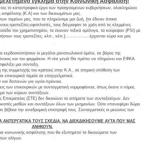
ομελετημένο έγκλημα στην Κοινωνική Ασφάλιση!
ντας το καταστροφικό έργο των προηγούμενων κυβερνήσεων, ολοκληρώνει
ς ασφάλισης (Κ.Α) και των δικαιωμάτων μας.
των ταμείων μας, που τα πληρώναμε μια ζωή, {τα έδιναν άτοκα
ους-τραπεζίτες-εφοπλιστές, τους διέγραφαν τα χρέη από τις κλεμμένες
καιάδα του χρηματιστηρίου, τα έκαναν τοξικά ομόλογα, τα κούρεψαν (PSI) με
οτήσουν τους τραπεζίτες, κλπ., κλπ.}………………έρχονται τώρα και μας
 να κερδοσκοπήσουν οι μεγάλοι μονοπωλιακοί όμιλοι, σε βάρος της
ρόνοιας και του φαρμάκου. Η νέα γενιά Θα πρέπει να πληρώνει και ΕΦΚΑ
σφαλίζει μια σύνταξη.
της συμμετοχής του κράτους στην Κ.Α., σε ατομική υπόθεση των
α επικουρικά ταμεία σε επαγγελματικά.
 και δαπανών για υγεία-πρόνοια.
σεις των επικουρικών με συνταγματική νομιμοφάνεια, όπως έκανε ο νόμος
μα των κύριων συντάξεων.
 Επικρατείας (ΣΤΕ) δεν δικαιώνει τα αιτήματα των συνταξιούχων. Δεν
ερικοπές μισθών και συντάξεων όλων των μνημονίων. Ούτε επαναφέρει δώρα
ε βέβαια την αναδρομική επιστροφή τους. Συνταγματικές οι μειώσεις των
 ΑΝΤΕΡΓΑΤΙΚΑ ΤΟΥΣ ΣΧΕΔΙΑ. ΝΑ ΔΙΕΚΔΙΚΗΣΟΥΜΕ ΑΥΤΑ ΠΟΥ ΜΑΣ
ΑΝΗΚΟΥΝ.
μα κοινωνικής ασφάλισης που θα εξυπηρετεί τα δικαιώματα των
 των ολίγων.