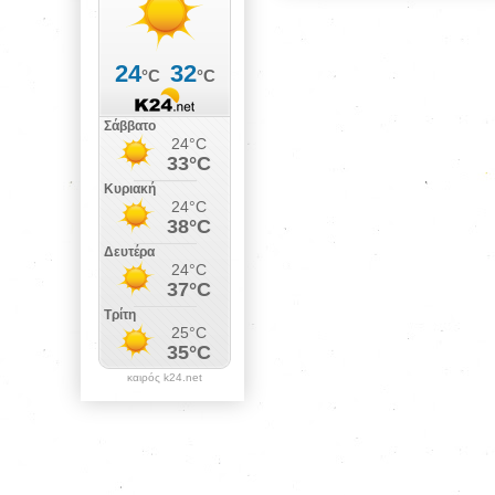
καιρός k24.net