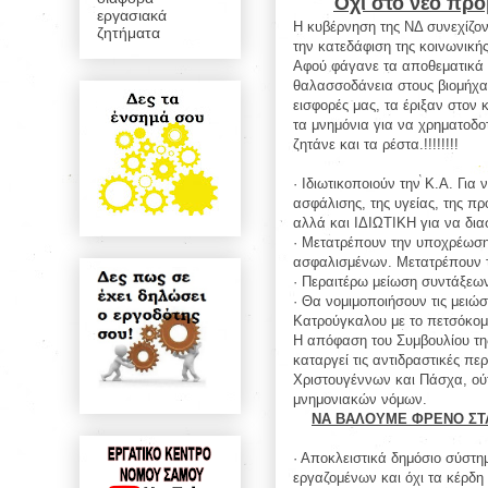
Όχι στο νέο πρ
εργασιακά
Η κυβέρνηση της ΝΔ συνεχίζο
ζητήματα
την κατεδάφιση της κοινωνική
Αφού φάγανε τα αποθεματικά 
θαλασσοδάνεια στους βιομήχαν
εισφορές μας, τα έριξαν στον 
τα μνημόνια για να χρηματοδ
ζητάνε και τα ρέστα.!!!!!!!!
· Ιδιωτικοποιούν την Κ.Α. Για
ασφάλισης, της υγείας, της π
αλλά και ΙΔΙΩΤΙΚΗ για να δια
· Μετατρέπουν την υποχρέωση 
ασφαλισμένων. Μετατρέπουν τ
· Περαιτέρω μείωση συντάξεων
· Θα νομιμοποιήσουν τις μειώ
Κατρούγκαλου με το πετσόκομ
Η απόφαση του Συμβουλίου της
καταργεί τις αντιδραστικές π
Χριστουγέννων και Πάσχα, ούτ
μνημονιακών νόμων.
ΝΑ ΒΑΛΟΥΜΕ ΦΡΕΝΟ ΣΤΑ
· Αποκλειστικά δημόσιο σύστη
εργαζομένων και όχι τα κέρδη