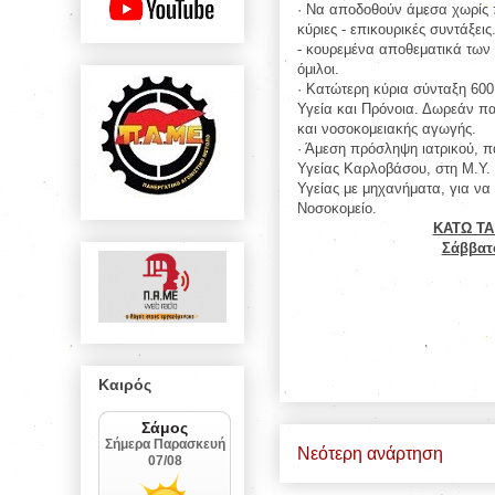
· Να αποδοθούν άμεσα χωρίς 
κύριες - επικουρικές συντάξε
- κουρεμένα αποθεματικά των Τ
όμιλοι.
· Κατώτερη κύρια σύνταξη 60
Υγεία και Πρόνοια. Δωρεάν πα
και νοσοκομειακής αγωγής.
· Άμεση πρόσληψη ιατρικού, π
Υγείας Καρλοβάσου, στη Μ.Υ.
Υγείας με μηχανήματα, για να
Νοσοκομείο.
ΚΑΤΩ ΤΑ
Σάββατ
Καιρός
Νεότερη ανάρτηση