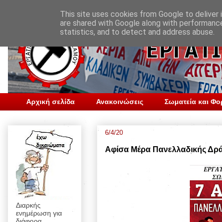
This site uses cookies from Google to deliver i
are shared with Google along with performance
statistics, and to detect and address abuse.
Αρχική σελίδα
Ανακοινώσεις
Σωματεία και Φο
6/4/20
Αφίσα Μέρα Πανελλαδικής Δράσ
Διαρκής
ενημέρωση για
διάφορα