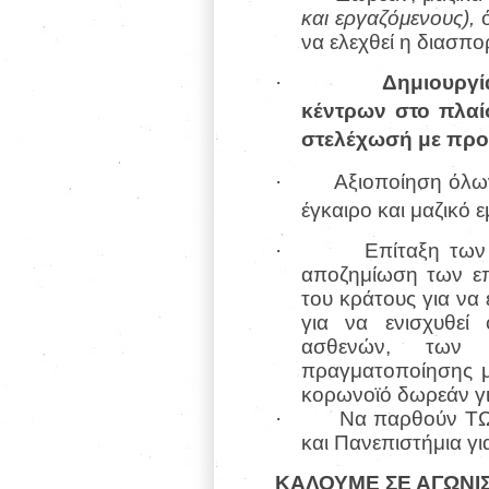
και εργαζόμενους),
ό
να ελεχθεί η διασπο
·
Δημιουργί
κέντρων στο πλαί
στελέχωσή με προ
·
Αξιοποίηση όλω
έγκαιρο και μαζικό
·
Επίταξη των
αποζημίωση των επ
του κράτους για να 
για να ενισχυθεί
ασθενών, των δ
πραγματοποίησης μ
κορωνοϊό δωρεάν γι
·
Να παρθούν ΤΩΡ
και Πανεπιστήμια γι
ΚΑΛΟΥΜΕ ΣΕ ΑΓΩΝΙΣ