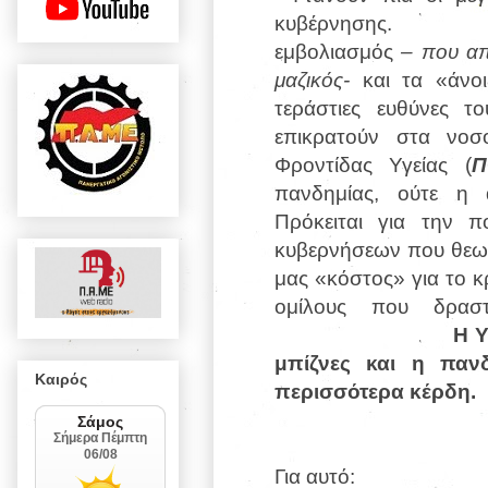
κυβέρνησης. Ο
εμβολιασμός
– που απ
μαζικός-
και τα «άνοι
τεράστιες ευθύνες τ
επικρατούν στα νοσ
Φροντίδας Υγείας (
Π
πανδημίας, ούτε η 
Πρόκειται για την 
κυβερνήσεων που θεωρε
μας «κόστος» για το κ
ομίλους που δραστ
Η Υ
μπίζνες και η παν
Καιρός
περισσότερα κέρδη.
Για αυτό: