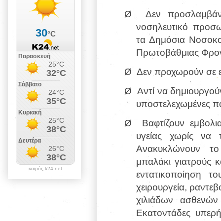
Ø
Δεν προσλαμβάν
νοσηλευτικό προσ
τα Δημόσια Νοσοκομ
Πρωτοβάθμιας Φροντ
Ø
Δεν προχωρούν σε ε
Ø
Αντί να δημιουργού
υποστελεχωμένες π
Ø
Βαφτίζουν εμβολι
υγείας χωρίς να 
Ανακυκλώνουν το
μπαλάκι γιατρούς κ
καιρός k24.net
εντατικοποίηση 
χειρουργεία, ραντεβ
χιλιάδων ασθενών
Εκατοντάδες υπερή