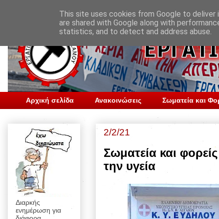
This site uses cookies from Google to deliver i
are shared with Google along with performance
statistics, and to detect and address abuse.
Αρχική σελίδα
Ανακοινώσεις
Σωματεία και Φο
2/2/21
Σωματεία και φορείς 
την υγεία
Διαρκής
ενημέρωση για
διάφορα