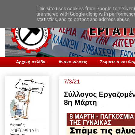
This site uses cookies from Google to deliver i
are shared with Google along with performance
statistics, and to detect and address abuse.
Αρχική σελίδα
Ανακοινώσεις
Σωματεία και Φο
7/3/21
Σύλλογος Εργαζομέν
8η Μάρτη
Διαρκής
ενημέρωση για
διάφορα