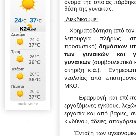
όνομα της οποίας πάρθηκα
θέση της γυναίκας.
Διεκδικούμε:
·
Χρηματοδότηση από τον κ
λειτουργία πλήρως στ
προσωπικό)
δημόσιων υπ
των γυναικών και γ
γυναικών
(συμβουλευτικά κ
στήριξη κ.ά.).
Ενημερωτ
νεολαίας από επιστημονι
ΜΚΟ.
·
Εφαρμογή και επέκτα
καιρός k24.net
εργαζόμενες εγκύους, λεχώ
εργασία και από βαριές, αν
κινδύνου, άδειες, απαγόρε
·
Ένταξη των υγειονομι