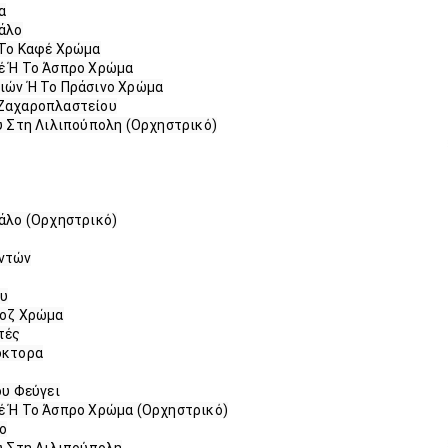
α
γάλο
 Το Καφέ Χρώμα
έ Ή Το Άσπρο Χρώμα
ιών Ή Το Πράσινο Χρώμα
 Ζαχαροπλαστείου
σύ Στη Λιλιπούπολη (Ορχηστρικό)
γάλο (Ορχηστρικό)
ντών
ου
Ροζ Χρώμα
τές
όκτορα
ου Φεύγει
έ Ή Το Άσπρο Χρώμα (Ορχηστρικό)
ο