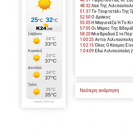
46:57
 Τώρα Που Πας Κι' Ε
48:32
 Λαέ Της Λιλιπούπολ
51:37
 Το Τσιφτετέλι Της 
52:50
 Ο Δράκος
55:05
 Η Μαγιονέζα Ή Το Κ
57:05
 Οι Μέρες Της Βδομά
58:20
 Μια Βραδυά Στο Πόρ
1:00:25
 Αντίο Λιλιπούπολ
1:02:15
 Όλος Ο Κόσμος Είν
1:04:09
 Εδώ Λιλιπούπολη 
Νεότερη ανάρτηση
καιρός k24.net