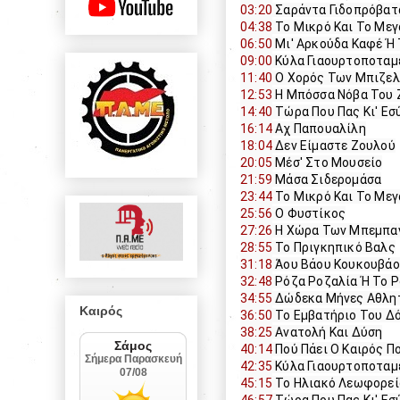
03:20
 Σαράντα Γιδοπρόβατ
04:38
 Το Μικρό Και Το Με
06:50
 Μι' Αρκούδα Καφέ Ή
09:00
 Κύλα Γιαουρτοποταμ
11:40
 Ο Χορός Των Μπιζελ
12:53
 Η Μπόσσα Νόβα Του
14:40
 Τώρα Που Πας Κι' Ε
16:14
 Αχ Παπουαλίλη
18:04
 Δεν Είμαστε Ζουλού
20:05
 Μέσ' Στο Μουσείο
21:59
 Μάσα Σιδερομάσα
23:44
 Το Μικρό Και Το Με
25:56
 Ο Φυστίκος
27:26
 Η Χώρα Των Μπεμπα
28:55
 Το Πριγκηπικό Βαλς
31:18
 Άου Βάου Κουκουβά
32:48
 Ρόζα Ροζαλία Ή Το 
34:55
 Δώδεκα Μήνες Αθλη
Καιρός
36:50
 Το Εμβατήριο Του Δ
38:25
 Ανατολή Και Δύση
40:14
 Πού Πάει Ο Καιρός Π
42:35
 Κύλα Γιαουρτοποταμ
45:15
 Το Ηλιακό Λεωφορεί