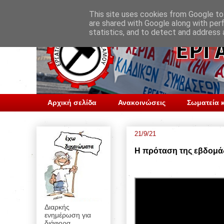
This site uses cookies from Google to 
are shared with Google along with per
statistics, and to detect and address 
Αρχική σελίδα
Ανακοινώσεις
Σωματεία κ
21/9/21
Η πρόταση της εβδομά
Διαρκής
ενημέρωση για
διάφορα