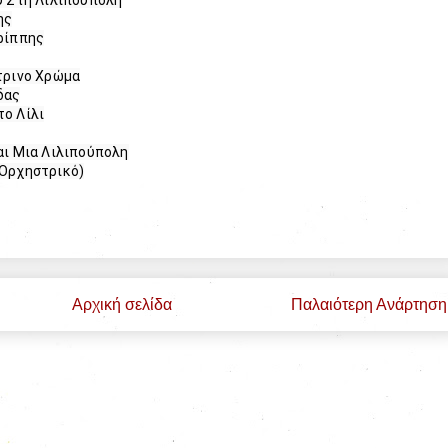
σύ Στη Λιλιπούπολη
ης
Γρίππης
ίτρινο Χρώμα
δας
το Λίλι
η
αι Μια Λιλιπούπολη
(Ορχηστρικό)
Αρχική σελίδα
Παλαιότερη Ανάρτηση