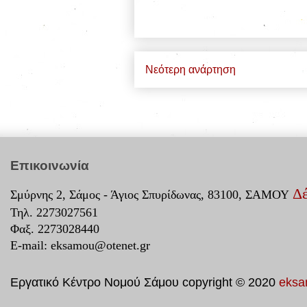
Νεότερη ανάρτηση
Επικοινωνία
Δέ
Σμύρνης 2, Σάμος - Άγιος Σπυρίδωνας, 83100, ΣΑΜΟΥ
Τηλ. 2273027561
Φαξ. 2273028440
E-mail:
eksamou@otenet.gr
Εργατικό Κέντρο Νομού Σάμου copyright © 2020
eksa