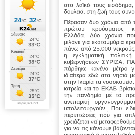
στο λαϊκό τους εισόδημα,
δουλειά, στη ζωή τους συνο
Πέρασαν δυο χρόνια από τ
πρώτου κρούσματος κ
Ελλάδα. Δύο χρόνια που
μιλάνε για εκατομμύρια κρ
πάνω από 25.000 νεκρούς.
η εγκληματική πολιτι
κυβερνήσεων ΣΥΡΙΖΑ, ΠΑ
πάρθηκε κανένα μέτρο γ
ιδιαίτερα εδώ στα νησιά 
στην Ικαρία τα νοσοκομεία,
ιατρεία και το ΕΚΑΒ βρίσκ
την πανδημία με το προ
ανεπαρκή οργανογράμματ
καιρός k24.net
υπολειτουργούν. Που ειδ
περιπτώσεις που για απλέ
χρειάζεται να μεταφερθούμ
για να τις κάνουμε βάζοντα
αεροπορικά ή ακτοπλοϊκά ει