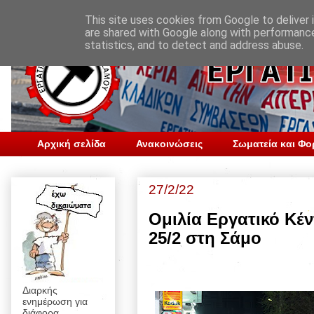
This site uses cookies from Google to deliver i
are shared with Google along with performance
statistics, and to detect and address abuse.
Αρχική σελίδα
Ανακοινώσεις
Σωματεία και Φο
27/2/22
Ομιλία Εργατικό Κέ
25/2 στη Σάμο
Διαρκής
ενημέρωση για
διάφορα