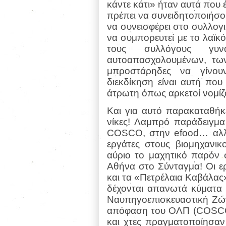
κάντε κάτι» ήταν αυτά που
πρέπει να συνειδητοποιήσου
να συνεισφέρει στο συλλογι
να συμπορευτεί με το λαϊκ
τους συλλόγους γυν
αυτοαπασχολουμένων, τω
μπροστάρηδες να γίνου
διεκδίκηση είναι αυτή πο
άτρωτη όπως αρκετοί νομίζο
Και για αυτό παρακαταθήκ
νίκες! Λαμπρό παράδειγμα
COSCO
, στην
efood
… αλλ
εργάτες στους βιομηχανι
αύριο το μαχητικό παρόν 
Αθήνα στο Σύνταγμα! Οι ερ
και τα «Πετρέλαια Καβάλας»
δέχονται απανωτά κύματα 
Ναυπηγοεπισκευαστική Ζών
απόφαση του ΟΛΠ (
COSC
και χτες πραγματοποίησαν