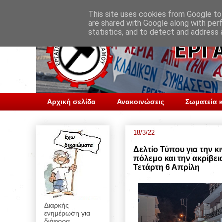
This site uses cookies from Google to 
are shared with Google along with per
statistics, and to detect and address 
Αρχική σελίδα
Ανακοινώσεις
Σωματεία κ
18/3/22
Δελτίο Τύπου για την 
πόλεμο και την ακρίβει
Τετάρτη 6 Απρίλη
Διαρκής
ενημέρωση για
διάφορα