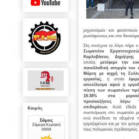
μηχανισμών και φασιστικών
ρωσόφωνους και στα δικαιώμα
Στη συνέχεια το λόγο πήρε ο
Σωματείου Εργατοτεχνιτ
Καρλοβάσου
,
Δημήτρης 
οποίος
μετέφερε την ει
πανελλαδική απεργία του 
Μάρτη με αιχμή τη Συλλ
εργασίας,
η οποία
έφε
αποτέλεσμα αφού η εργο
πίεση των σωματείων πρότ
18-38% στα μεροκ
προσαυξήσεις λόγω τ
επιδομάτων
. Αυτό έδειξε
Καιρός
συσπείρωση στο σωματείο μα
ενώ συνέδεσε τα οξυμένα 
εργαζομένων και με τον ιμπε
τους πολεμικούς σχεδιασμούς.