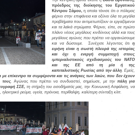
πρόεδρος της διοίκησης του Εργατικού
Κέντρου Σάμου,
η οποία τόνισε ότι
ο πόλεμος
φέρνει στην επιφάνεια και οξύνει όλα τα μεγάλα
προβλήματα που αντιμετωπίζουν οι εργαζόμενοι
και τα λαϊκά στρώματα
.
Φέρνει,
είπε
, σε πρώτο
πλάνο νέους μεγάλους κινδύνους αλλά και τους
μεγάλους αγώνες που πρέπει να οργανώσουμε
και να δώσουμε.
Συνέχισε λέγοντας ότι
η
ειρήνη είναι η σωστή πλευρά της ιστορίας
και όχι η ενεργή συμμετοχή στους
ιμπεριαλιστικούς σχεδιασμούς του ΝΑΤΟ
και της ΕΕ από τη μία ή της
καπιταλιστικής Ρωσίας από την άλλη
.
Εμείς
,
 με επίκεντρο τα συμφέροντα και τις ανάγκες των λαών, που δεν έχουν
 τους
.
Αγώνας που πρέπει να συνδυαστεί, σημείωσε,
με την
πάλη για
πογραφή ΣΣΕ,
τη στήριξη του εισοδήματός μας, την Κοινωνική Ασφάλιση, να
 ηλεκτρικό ρεύμα, υγεία, πρόνοια, περίθαλψη, καλύτερη σύνταξη κλπ.