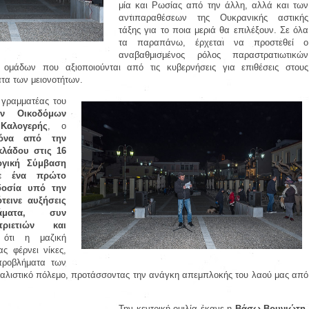
μία και Ρωσίας από την άλλη, αλλά και των
αντιπαραθέσεων της Ουκρανικής αστικής
τάξης για το ποια μεριά θα επιλέξουν. Σε όλα
τα παραπάνω, έρχεται να προστεθεί ο
αναβαθμισμένος ρόλος παραστρατιωτικών
 ομάδων που αξιοποιούνται από τις κυβερνήσεις για επιθέσεις στους
τα των μειονοτήτων.
 γραμματέας του
ών Οικοδόμων
Καλογερής
, ο
κόνα από την
κλάδου στις 16
ογική Σύμβαση
ρε ένα πρώτο
δοσία υπό την
εινε αυξήσεις
άματα, συν
ριετιών και
 ότι η μαζική
ς φέρνει νίκες,
προβλήματα των
ριαλιστικό πόλεμο, προτάσσοντας την ανάγκη απεμπλοκής του λαού μας από
Την κεντρική ομιλία έκανε η
Βάσω Βρυνιώτη,