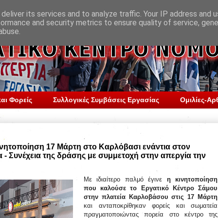
deliver its services and to analyze traffic. Your IP address and 
formance and security metrics to ensure quality of service, gen
abuse.
αι Φορείς
Συλλογικές Συμβάσεις Εργασίας
Ομιλίες-Αρ
κινητοποίηση 17 Μάρτη στο Καρλόβασι ενάντια στον
α - Συνέχεια της δράσης με συμμετοχή στην απεργία την
Με ιδιαίτερο παλμό έγινε
η κινητοποίηση
που καλούσε το Εργατικό Κέντρο Σάμου
στην πλατεία Καρλοβάσου στις 17 Μάρτη
και ανταποκρίθηκαν φορείς και σωματεία
πραγματοποιώντας πορεία στο κέντρο της