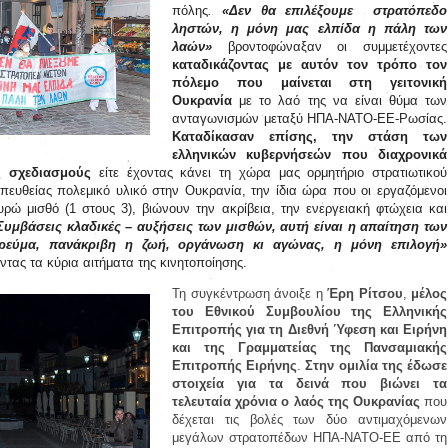
πόλης
.
«Δεν θα επιλέξουμε στρατόπεδο
ληστών, η μόνη μας ελπίδα η πάλη των
λαών»
βροντοφώναξαν οι συμμετέχοντες
καταδικάζοντας με αυτόν τον τρόπο τον
πόλεμο που μαίνεται στη γειτονική
Ουκρανία
με το λαό της να είναι θύμα των
ανταγωνισμών μεταξύ ΗΠΑ-ΝΑΤΟ-ΕΕ-Ρωσίας.
Καταδίκασαν επίσης, την στάση των
ελληνικών κυβερνήσεών που διαχρονικά
ς σχεδιασμούς
είτε έχοντας κάνει τη χώρα μας ορμητήριο στρατιωτικού
πευθείας πολεμικό υλικό στην Ουκρανία, την ίδια ώρα που οι εργαζόμενοι
ρώ μισθό (1 στους 3), βιώνουν την ακρίβεια, την ενεργειακή φτώχεια και
Συμβάσεις κλαδικές – αυξήσεις των μισθών, αυτή είναι η απαίτηση των
ρεύμα, πανάκριβη η ζωή, οργάνωση κι αγώνας, η μόνη επιλογή»
τας τα κύρια αιτήματα της κινητοποίησης.
Τη συγκέντρωση άνοιξε η
Έρη Ρίτσου
,
μέλος
του Εθνικού Συμβουλίου της Ελληνικής
Επιτροπής για τη Διεθνή Ύφεση και Ειρήνη
και της Γραμματείας της Πανσαμιακής
Επιτροπής Ειρήνης
.
Στην ομιλία της έδωσε
στοιχεία για τα δεινά που βιώνει τα
τελευταία χρόνια ο λαός της Ουκρανίας
που
δέχεται τις βολές των δύο αντιμαχόμενων
μεγάλων στρατοπέδων ΗΠΑ-ΝΑΤΟ-ΕΕ από τη