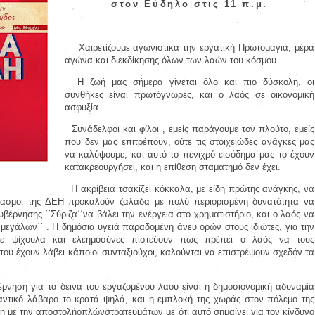
στον
Εύδηλο
στις
11 π.μ.
Χαιρετίζουμε αγωνιστικά την εργατική Πρωτομαγιά, μέρα
αγώνα και διεκδίκησης όλων των λαών του κόσμου.
Η ζωή μας σήμερα γίνεται όλο και πιο δύσκολη, οι
συνθήκες είναι πρωτόγνωρες, και ο λαός σε οικονομική
ασφυξία.
Συνάδελφοι και φίλοι , εμείς παράγουμε τον πλούτο, εμείς
που δεν μας επιτρέπουν, ούτε τις στοιχειώδες ανάγκες μας
να καλύψουμε, και αυτό το πενιχρό εισόδημα μας το έχουν
κατακρεουργήσει, και η επίθεση σταματημό δεν έχει.
Η ακρίβεια τσακίζει κόκκαλα, με είδη πρώτης ανάγκης, να
ριασμοί της ΔΕΗ προκαλούν ζαλάδα με πολύ περιορισμένη δυνατότητα να
έρνησης ΄΄Σύριζα΄΄να βάλει την ενέργεια στο χρηματιστήριο, και ο λαός να
΄΄μεγάλων΄΄ . Η δημόσια υγειά παραδομένη άνευ ορών στους ιδιώτες, για την
 με ψίχουλα και ελεημοσύνες πιστεύουν πως πρέπει ο λαός να τους
 που έχουν λάβει κάποιοι συνταξιούχοι, καλούνται να επιστρέψουν σχεδόν τα
νηση για τα δεινά του εργαζομένου λαού είναι η δημοσιονομική αδυναμία
αντικό λάβαρο το κρατά ψηλά, και η εμπλοκή της χωράς στον πόλεμο της
 με την αποστολήοπλώνστρατευμάτων με ότι αυτό σημαίνει για τον κίνδυνο