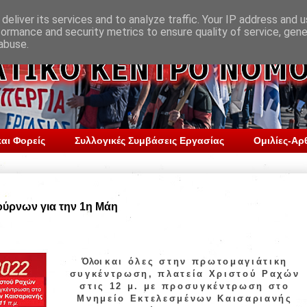
deliver its services and to analyze traffic. Your IP address and 
formance and security metrics to ensure quality of service, gen
abuse.
αι Φορείς
Συλλογικές Συμβάσεις Εργασίας
Ομιλίες-Αρ
Φούρνων για την 1η Μάη
Όλοι
και
όλες
στην πρωτομαγιάτικη
συγκέντρωση
, πλατεία
Χριστού Ραχών
στις
12 μ.
με προσυγκέντρωση στο
Μνημείο Εκτελεσμένων Καισαριανής