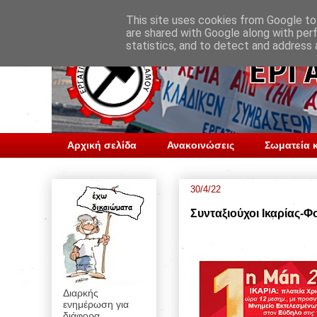
This site uses cookies from Google to 
are shared with Google along with per
statistics, and to detect and address 
Αρχική σελίδα
Ανακοινώσεις
Σωματεία κ
30/4/22
Συνταξιούχοι Ικαρίας-
Διαρκής
ενημέρωση για
διάφορα