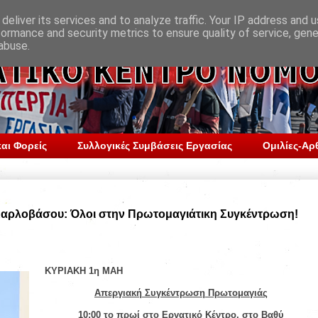
deliver its services and to analyze traffic. Your IP address and 
formance and security metrics to ensure quality of service, gen
abuse.
αι Φορείς
Συλλογικές Συμβάσεις Εργασίας
Ομιλίες-Αρ
αρλοβάσου: Όλοι στην Πρωτομαγιάτικη Συγκέντρωση!
ΚΥΡΙΑΚΗ 1η ΜΑΗ
Απεργιακή Συγκέντρωση Πρωτομαγιάς
10:00 το πρωί στο Εργατικό Κέντρο, στο Βαθύ