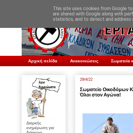
This site uses cookies from Google to 
are shared with Google along with per
statistics, and to detect and address 
Αρχική σελίδα
Ανακοινώσεις
Σωματεία κ
29/4/22
Σωματείο Οικοδόμων Κ
Όλοι στον Αγώνα!
Διαρκής
ενημέρωση για
διάφορα