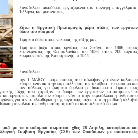
Συνάδελφοι οικοδόμοι, εργαζόμενοι στα συναφή επαγγέλματα,
Έλληνες και μετανάστες,
Ζήτω η Εργατική Πρωτομαγιά, μέρα πάλης των εργατών
όλου του κόσμου!
Τιμή και δόξα στους νεκρούς της τάξης μας!
Τιμή και δόξα στους εργάτες του Σικάγο του 1886, στους
καπνεργάτες της Θεσσαλονίκης του 1936, στους 200 εργάτες
κομμουνιστές της Καισαριανής το 1944.
Συνάδελφοι,
την 1 ΜΑÏΟΥ τιμάμε αυτούς που πάλεψαν για έναν καλύτερο
κόσμο, ενάντια στην εκμετάλλευση, την ακρίβεια , το φασισμό και
τον πόλεμο, για ζωή και δουλειά με δικαιώματα. Τιμάμε τους
ργατικής τάξης που χάραξαν το δρόμο των εργατικών κατακτήσεων!
οι
ν και εργατριών σε όλο τον κόσμο, ενάντια στην εκμετάλλευση ανθρώπου
αγώνας για την απελευθέρωση της εργατικής τάξης από τη μισθωτή σκλαβιά
υθέρωση συνολικά της ανθρωπότητας από τα καπιταλιστικά δεσμά.
μαζί με τα οικοδομικά σωματεία, χθες 28 Απρίλη, καταφέραμε και
λλογική Σύμβαση Εργασίας (ΣΣΕ) των Οικοδόμων με ουσιαστικές