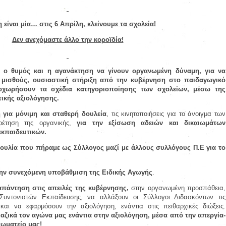
 είναι μία… στις 6 Απρίλη, κλείνουμε τα σχολεία!
Δεν ανεχόμαστε άλλο την κοροϊδία!
 ο θυμός και η αγανάκτηση να γίνουν οργανωμένη δύναμη, για να
ς μισθούς, ουσιαστική στήριξη από την κυβέρνηση στο παιδαγωγικό
οχωρήσουν τα σχέδια κατηγοριοποίησης των σχολείων, μέσω της
τικής αξιολόγησης.
για μόνιμη και σταθερή δουλεία
, τις κινητοποιήσεις για το άνοιγμα των
ρέτηση της οργανικής,
για την εξίσωση αδειών και δικαιωμάτων
κπαιδευτικών.
ουλία που πήραμε ως Σύλλογος μαζί με άλλους συλλόγους Π.Ε για το
την συνεχόμενη υποβάθμιση της Ειδικής Αγωγής
.
απάντηση στις απειλές της κυβέρνησης,
στην οργανωμένη προσπάθεια,
υντονιστών Εκπαίδευσης, να αλλάξουν οι Σύλλογοι Διδασκόντων τις
και να εφαρμόσουν την αξιολόγηση, ενάντια στις πειθαρχικές διώξεις.
μαζικά τον αγώνα μας ενάντια στην αξιολόγηση, μέσα από την απεργία-
σωματείο μας!