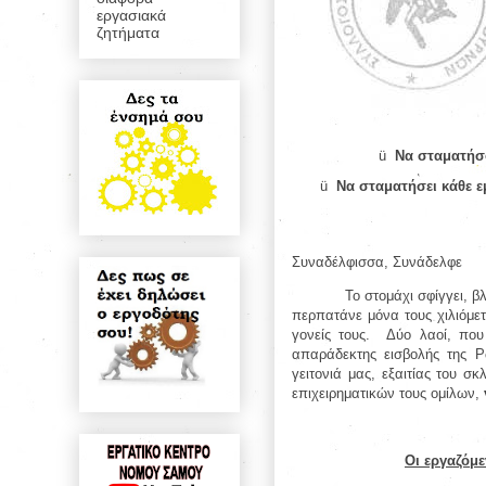
εργασιακά
ζητήματα
ü
Να σταματήσο
ü
Να σταματήσει κάθε ε
Συναδέλφισσα, Συνάδελφε
Το στομάχι σφίγγει, β
περπατάνε μόνα τους χιλιόμε
γονείς τους.
Δύο λαοί, που 
απαράδεκτης εισβολής της Ρ
γειτονιά μας, εξαιτίας του 
επιχειρηματικών τους ομίλων,
Οι εργαζόμε