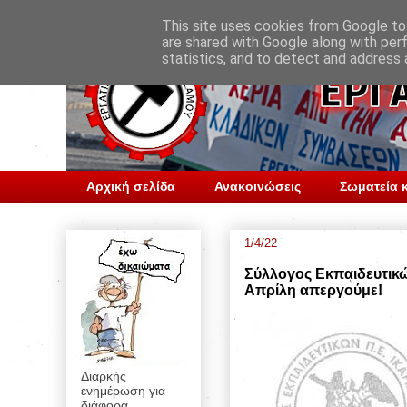
This site uses cookies from Google to 
are shared with Google along with per
statistics, and to detect and address 
Αρχική σελίδα
Ανακοινώσεις
Σωματεία κ
1/4/22
Σύλλογος Εκπαιδευτικών
Απρίλη απεργούμε!
Διαρκής
ενημέρωση για
διάφορα