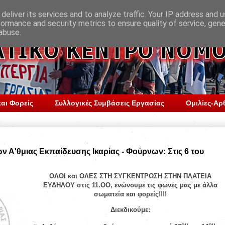
deliver its services and to analyze traffic. Your IP address and 
formance and security metrics to ensure quality of service, gen
abuse.
αι Φορείς
Συλλογικές Συμβάσεις Εργασίας
Ομιλίες-Αρ
 Α'θμιας Εκπαίδευσης Ικαρίας - Φούρνων: Στις 6 του
ΟΛΟΙ και ΟΛΕΣ ΣΤΗ ΣΥΓΚΕΝΤΡΩΣΗ ΣΤΗΝ ΠΛΑΤΕΙΑ
ΕΥΔΗΛΟΥ στις 11.ΟΟ, ενώνουμε τις φωνές μας με άλλα
σωματεία και φορείς!!!!
Διεκδικούμε
:
ου
ου