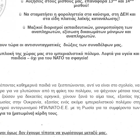
ü
Αυξήσεις στους μισθούς μας, επαναφορά 13
και 14
μισθού!
ü
Να σταματήσει η φοροληστεία στα καύσιμα, στη ΔΕΗ και
στα είδη πλατιάς λαϊκής κατανάλωσης!
ü
Μαζικοί διορισμοί εκπαιδευτικών, μονιμοποίηση των
αναπληρωτών, εξίσωση δικαιωμάτων μόνιμων και
αναπληρωτών.
υν τώρα οι αντισυνταγματικές
διώξεις των συναδέλφων μας.
μπλοκή της χώρας μας στο ιμπεριαλιστικό πόλεμο. Λεφτά για υγεία και
παιδεία – όχι για του ΝΑΤΟ τα σφαγεία!
λέποντας καθημερινά παιδιά να ξεσπιτώνονται, αντί να είναι στο σχολείο, να
τρα για να γλυτώσουν από τη φρίκη του πολέμου, να ψάχνουν μάταια τους
ζούσαν για δεκαετίες ειρηνικά, χύνουν ξανά το αίμα τους, εξαιτίας της
ωσίας στην Ουκρανία, εξαιτίας ενός ακόμα ιμπεριαλιστικού πολέμου στη
σκληρού ανταγωνισμού ΗΠΑ/ΝΑΤΟ-Ε.Ε. με τη Ρωσία για τα συμφέροντα των
για τα (ματωμένα) κέρδη τους
.
νοι όμως δεν έχουμε τίποτα να χωρίσουμε μεταξύ μας.