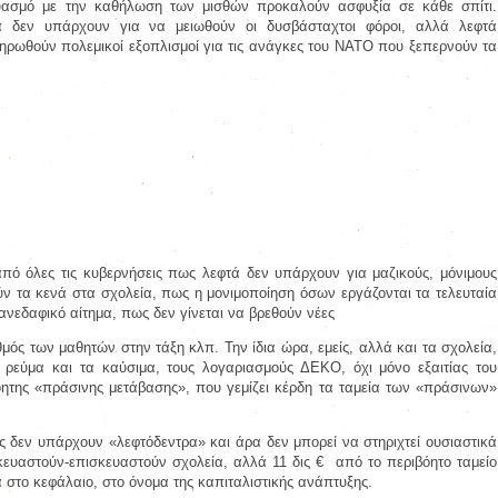
υασμό με την καθήλωση των μισθών προκαλούν ασφυξία σε κάθε σπίτι.
 δεν υπάρχουν για να μειωθούν οι δυσβάσταχτοι φόροι, αλλά λεφτά
ηρωθούν πολεμικοί εξοπλισμοί για τις ανάγκες του ΝΑΤΟ που ξεπερνούν τα
πό όλες τις κυβερνήσεις πως λεφτά δεν υπάρχουν για μαζικούς, μόνιμους
ν τα κενά στα σχολεία, πως η μονιμοποίηση όσων εργάζονται τα τελευταία
ανεδαφικό αίτημα, πως δεν γίνεται να βρεθούν νέες
θμός των μαθητών στην τάξη κλπ. Την ίδια ώρα, εμείς, αλλά και τα σχολεία,
ρεύμα και τα καύσιμα, τους λογαριασμούς ΔΕΚΟ, όχι μόνο εξαιτίας του
όητης «πράσινης μετάβασης», που γεμίζει κέρδη τα ταμεία των «πράσινων»
 δεν υπάρχουν «λεφτόδεντρα» και άρα δεν μπορεί να στηριχτεί ουσιαστικά
κευαστούν-επισκευαστούν σχολεία, αλλά 11 δις €
από το περιβόητο ταμείο
στο κεφάλαιο, στο όνομα της καπιταλιστικής ανάπτυξης.