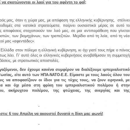
ί να σκοτώνονται οι λαοί για του αφέντη το φαΐ;
λαός μας, όταν η χώρα μας, με απόφαση της ελληνικής κυβέρνησης,
στέλνει
ποδομές στα νατοϊκά στρατεύματα, παίρνει ουσιαστικά μέρος σε αυτό το
νες αποφάσεις στοχοποιούν τον λαό μας, σε μια αντιπαράθεση που γίνεται
ιστών, των βιομηχάνων, των τραπεζιτών. Μερίδιο από τη λεία, από τη νέα
ικοί μας «αφεντάδες».
ν Ελλάδα στον πόλεμο η ελληνική κυβέρνηση, κι όχι γιατί τους πήρε ο πόνος
πως λέει. Γι’ αυτό όλες οι ελληνικές κυβερνήσεις αναβάθμισαν τη συμμετοχή
βάσεις, με στρατιωτικές αποστολές.
γαζόμενοι, δεν έχουμε κανένα συμφέρον να διαλέξουμε ιμπεριαλιστικό
Ρωσίας, είτε αυτό των ΗΠΑ-ΝΑΤΟ-Ε.Ε. Είμαστε με τους λαούς όλου του
ς να αποφασίζουν οι ίδιοι για τις τύχες τους, να ζουν ειρηνικά, με
ια και όχι μέσα στη φρίκη του ιμπεριαλιστικού πολέμου ή στην
λου, ακήρυχτου πολέμου, της φτώχειας, της ανεργίας και της
 στις 6 του Απρίλη να ακουστεί δυνατά η δίκη μας φωνή!