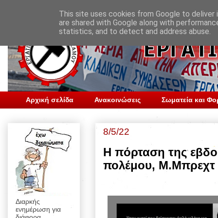
This site uses cookies from Google to deliver i
are shared with Google along with performance
statistics, and to detect and address abuse.
Αρχική σελίδα
Ανακοινώσεις
Σωματεία και Φο
8/5/22
Η πόρταση της εβδο
πολέμου, Μ.Μπρεχτ
Διαρκής
ενημέρωση για
διάφορα