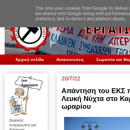
This site uses cookies from Google to deliver i
are shared with Google along with performance
statistics, and to detect and address abuse.
Αρχική σελίδα
Ανακοινώσεις
Σωματεία και Φο
20/7/22
Απάντηση του ΕΚΣ π
Λευκή Νύχτα στο Κα
ωραρίου
Διαρκής
ενημέρωση για
διάφορα