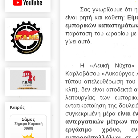
Σας γνωρίζουμε ότι 
είναι ρητή και κάθετη:
Είμ
εμπορικών καταστημάτων 
παράταση του ωραρίου με 
γίνει αυτό.
Η «Λευκή Νύχτα» 
Καρλοβάσου «Λυκούργος Λ
τύπου απελευθέρωση του 
κλπ), δεν είναι αποδεκτά 
λειτουργίας των εμπορ
εντατικοποίηση της δουλειά
Καιρός
συγκεκριμένη μέρα
είναι 
αντεργατικών μέτρων πο
εργάσιμο χρόνο, ε
εμποροϋπαλλήλων
σε αν