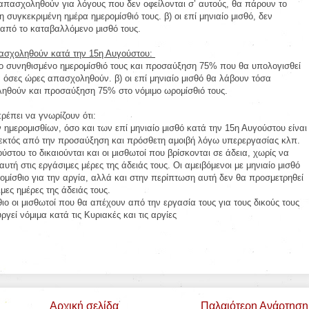
α απασχοληθούν για λόγους που δεν οφείλονται σ’ αυτούς, θα πάρουν το
συγκεκριμένη ημέρα ημερομίσθιό τους. β) οι επί μηνιαίο μισθό, δεν
 από το καταβαλλόμενο μισθό τους.
πασχοληθούν κατά την 15η Αυγούστου:
 το συνηθισμένο ημερομίσθιό τους και προσαύξηση 75% που θα υπολογισθεί
α όσες ώρες απασχοληθούν. β) οι επί μηνιαίο μισθό θα λάβουν τόσα
ηθούν και προσαύξηση 75% στο νόμιμο ωρομίσθιό τους.
ρέπει να γνωρίζουν ότι:
ημερομισθίων, όσο και των επί μηνιαίο μισθό κατά την 15η Αυγούστου είναι
 εκτός από την προσαύξηση και πρόσθετη αμοιβή λόγω υπερεργασίας κλπ.
ούστου το δικαιούνται και οι μισθωτοί που βρίσκονται σε άδεια, χωρίς να
τή στις εργάσιμες μέρες της άδειάς τους. Οι αμειβόμενοι με μηνιαίο μισθό
μίσθιο για την αργία, αλλά και στην περίπτωση αυτή δεν θα προσμετρηθεί
μες ημέρες της άδειάς τους.
θιο οι μισθωτοί που θα απέχουν από την εργασία τους για τους δικούς τους
ργεί νόμιμα κατά τις Κυριακές και τις αργίες
Αρχική σελίδα
Παλαιότερη Ανάρτηση