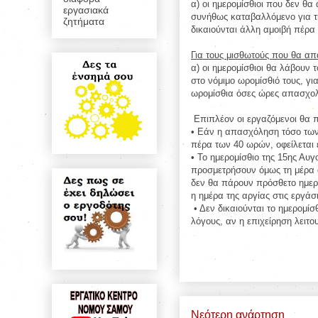
α) οι ημερομίσθιοι που δεν θ
εργασιακά
συνήθως καταβαλλόμενο για τη 
ζητήματα
δικαιούνται άλλη αμοιβή πέρα
Για τους μισθωτούς που θα α
α) οι ημερομίσθιοι θα λάβουν
στο νόμιμο ωρομίσθιό τους, γι
ωρομίσθια όσες ώρες απασχολ
Επιπλέον οι εργαζόμενοι θα π
• Εάν η απασχόληση τόσο των 
πέρα των 40 ωρών, οφείλεται
• Το ημερομίσθιο της 15ης Αυγ
προσμετρήσουν όμως τη μέρα αυ
δεν θα πάρουν πρόσθετο ημερο
η ημέρα της αργίας στις εργάσι
• Δεν δικαιούνται το ημερομίσ
λόγους, αν η επιχείρηση λειτου
Νεότερη ανάρτηση