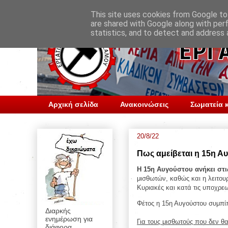
This site uses cookies from Google to 
are shared with Google along with per
statistics, and to detect and address 
Αρχική σελίδα
Ανακοινώσεις
Σωματεία κ
20/8/22
Πως αμείβεται η 15η Α
Η 15η Αυγούστου ανήκει στι
μισθωτών, καθώς και η λειτουρ
Κυριακές και κατά τις υποχρεω
Φέτος η 15η Αυγούστου συμπίπ
Διαρκής
ενημέρωση για
Για τους μισθωτούς που δεν 
διάφορα