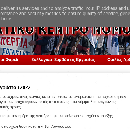
deliver its services and to analyze traffic. Your IP address and 
formance and security metrics to ensure quality of service, gen
abuse.
αι Φορείς
Συλλογικές Συμβάσεις Εργασίας
Ομιλίες-Αρ
υγούστου 2022
ς υποχρεωτικές αργίες
κατά τις οποίες απαγορεύεται η απασχόληση των
γία των επιχειρήσεων εκτός από εκείνες που νόμιμα λειτουργούν τις
τικές αργίες.
τει με την ημέρα της Δευτέρας, με αποτέλεσμα να ισχύουν τα εξής:
θα απασχοληθούν κατά την 15η Αυγούστου: