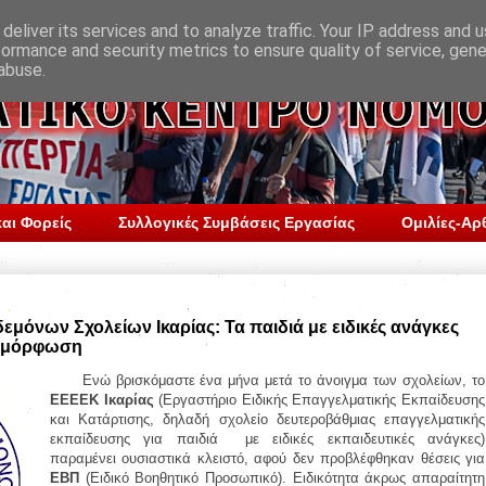
deliver its services and to analyze traffic. Your IP address and 
formance and security metrics to ensure quality of service, gen
abuse.
αι Φορείς
Συλλογικές Συμβάσεις Εργασίας
Ομιλίες-Αρ
μόνων Σχολείων Ικαρίας: Τα παιδιά με ειδικές ανάγκες
αι μόρφωση
Ενώ βρισκόμαστε ένα μήνα μετά το άνοιγμα των σχολείων, το
ΕΕΕΕΚ Ικαρίας
(
Εργαστήριο Ειδικής Επαγγελματικής Εκπαίδευσης
και Κατάρτισης, δηλαδή σχολείο δευτεροβάθμιας επαγγελματικής
εκπαίδευσης για παιδιά με ειδικές εκπαιδευτικές ανάγκες)
παραμένει ουσιαστικά κλειστό, αφού δεν προβλέφθηκαν θέσεις για
ΕΒΠ
(Ειδικό Βοηθητικό Προσωπικό). Ειδικότητα άκρως απαραίτητη