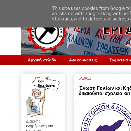
This site uses cookies from Google to 
are shared with Google along with per
statistics, and to detect and address 
Αρχική σελίδα
Ανακοινώσεις
Σωματεία κ
6/10/22
Ένωση Γονέων και Κηδε
δικαιούνται σχολείο κ
Διαρκής
ενημέρωση για
διάφορα