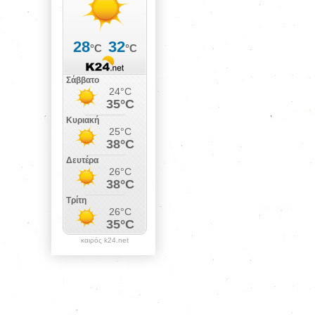
καιρός k24.net