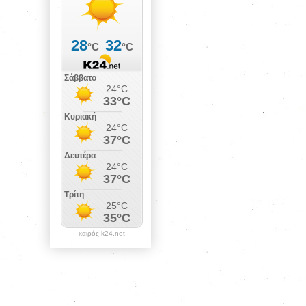
καιρός k24.net