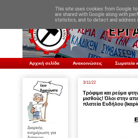
This site uses cookies from Google to 
are shared with Google along with per
statistics, and to detect and address 
Αρχική σελίδα
Ανακοινώσεις
Σωματεία κ
3/11/22
Τρόφιμα και ρεύμα φτην
μισθούς! Όλοι στην απερ
πλατεία Ευδήλου (Ικαρί
Διαρκής
ενημέρωση για
διάφορα