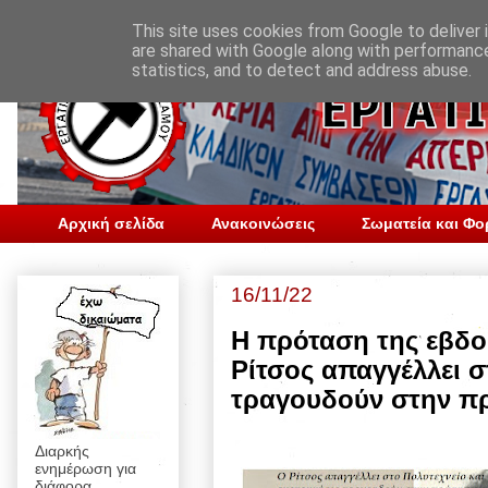
This site uses cookies from Google to deliver i
are shared with Google along with performance
statistics, and to detect and address abuse.
Αρχική σελίδα
Ανακοινώσεις
Σωματεία και Φο
16/11/22
Η πρόταση της εβδο
Ρίτσος απαγγέλλει σ
τραγουδούν στην πρ
Διαρκής
ενημέρωση για
διάφορα