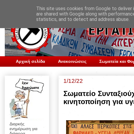
This site uses cookies from Google to deliver i
are shared with Google along with performance
statistics, and to detect and address abuse.
Αρχική σελίδα
Ανακοινώσεις
Σωματεία και Φο
1/12/22
Σωματείο Συνταξιού
κινητοποίηση για υγ
Διαρκής
ενημέρωση για
διάφορα