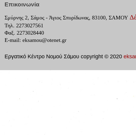
Επικοινωνία
Δέ
Σμύρνης 2, Σάμος - Άγιος Σπυρίδωνας, 83100, ΣΑΜΟΥ
Τηλ. 2273027561
Φαξ. 2273028440
E-mail:
eksamou@otenet.gr
Εργατικό Κέντρο Νομού Σάμου copyright © 2020
eksa