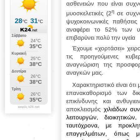
ασθενειών που είναι συχν
η
μυοσκελετικές (2
σε συχνό
ψυχοκοινωνικές παθήσεις
αναφέρει το 52% των υγ
επιβαρύνει πολύ την υγεία
Έχουμε «χορτάσει» χειρο
τις προηγούμενες κυβε
αναγνώριση της προσφο
αναγκών μας.
Χαρακτηριστικό είναι ότ
επανακαθορισμό των δι
επικίνδυνης και ανθυγιε
καιρός k24.net
αποκλεισμός
χιλιάδων συ
λειτουργών, διοικητικώ
ταυτόχρονα, με προκλητ
επαγγελμάτων, όπως μα