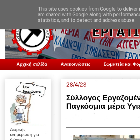
This site uses cookies from Google to deliver i
are shared with Google along with performance
statistics, and to detect and address abuse.
Αρχική σελίδα
Ανακοινώσεις
Σωματεία και Φο
28/4/23
Σύλλογος Εργαζομέν
Παγκόσμια μέρα Υγιε
Διαρκής
ενημέρωση για
διάφορα