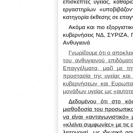
επισκέπτες υγείας, καθαρ
εργαστηρίων «υποβιβάζο
κατηγορία έκθεσης σε επαγ
Ακόμα και πιο εξοργιστικό
κυβερνήσεις ΝΔ, ΣΥΡΙΖΑ,
Ανθυγιεινά
Γνωρίζουμε ότι ο αποκλ
του ανθυγιεινού επιδόμα
Επαγγέλματα, μαζί με τ
προστασία της υγείας και
κυβερνήσεων και Ευρωπα
μονάδων υγείας ως «
αυτοτε
Δεδομένου ότι στο κόσ
μισθοδοσία του προσωπικού
να είναι «ανταγωνιστικό» μ
«κλείνει συμφωνίες» με τις
λειτουργεί
ως ιδιωτική ασ