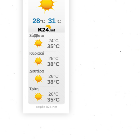
καιρός k24.net