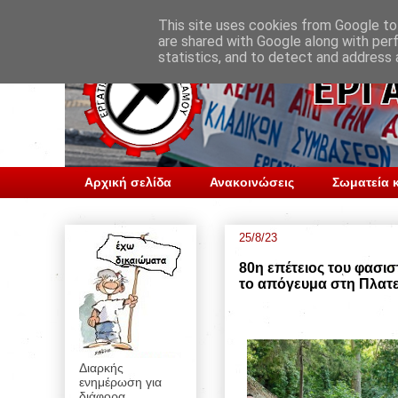
This site uses cookies from Google to 
are shared with Google along with per
statistics, and to detect and address 
Αρχική σελίδα
Ανακοινώσεις
Σωματεία κ
25/8/23
80η επέτειος του φασισ
το απόγευμα στη Πλατε
Διαρκής
ενημέρωση για
διάφορα