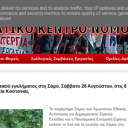
deliver its services and to analyze traffic. Your IP address and 
formance and security metrics to ensure quality of service, gen
abuse.
αι Φορείς
Συλλογικές Συμβάσεις Εργασίας
Ομιλίες-Αρ
τικού εγκλήματος στη Σάμο, Σάββατο 26 Αυγούστου, στις 6
ία Καστανιάς
Το παράρτημα Σάμου των Αγωνιστών Εθνικής
Αντίστασης και Δημοκρατικού Στρατού
Ελλάδας και η Πανσαμιακή Επιτροπή Ειρήνης
καλούν το λαό και τη νεολαία της Σάμου στις