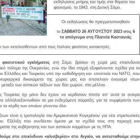
εκδηλώσεις μνήμης και τιμής στα θύματα του
φασισμού, το 1943, στη Δυτική Σάμο.
Οι εκδηλώσεις θα πραγματοποιηθούν
το
ΣΑΒΒΑΤΟ 26 ΑΥΓΟΥΣΤΟΥ 2023 στις 6
το απόγευμα στη Πλατεία Καστανιάς
ίο των εκτελεσθέντων από τους Ιταλούς φασίστες κατακτητές.
 φασιστικού εγκλήματος
στη Σάμο, βρίσκει τη χώρα μας επικίνδυνα
ικό πόλεμο της Ουκρανίας, ενώ την ίδια στιγμή εξυφαίνονται σχέδια για το
ων Ελλάδας και Τουρκίας υπό την καθοδήγηση και
εποπτεία του ΝΑΤΟ, που
 κυριαρχικά δικαιώματα της χώρας μας και αποτελούν έναυσμα νέων
 μεταξύ των αστικών τάξεων των δύο χωρών, στο μέλλον.
ς Τουρκίας όχι μόνο δεν έχουν να κερδίσουν τίποτα απ’ αυτά τα ανίερα
να αλληλοεξοντωθούν σε μια ενδεχόμενη σύρραξη, για τα συμφέροντα των
α τα κέρδη των οποίων γίνονται όλα.
εων είναι η τροπολογία του Αμερικανικού Κογκρέσου για νέα στρατιωτικές
ου. Εξέλιξη που συνδέεται άμεσα με τα σχέδιά τους στη περιοχή και
ματία της κυβέρνησης και των αστικών κομμάτων με τις ΗΠΑ.
θούμε στο επικίνδυνο «αλισβερίσι» στο Αιγαίο, να αντισταθούμε στην