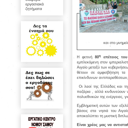
εργασιακά
ζητήματα
και στο μνημε
η
Η φετινή
80
επέτειος του
εμπλεκόμενη στον ιμπεριαλιστ
Αιγαίο μεταξύ των κυβερνήσε
θέτουν σε αμφισβήτηση τα
επικίνδυνων αντιπαραθέσεων,
Οι λαοί της Ελλάδας και τη
παζάρια , αλλά κινδυνεύουν 
πολυεθνικών της ενέργειας, γι
Εμβληματική αυτών των εξελίξ
βάσεις στα νησιά του Αιγαί
αποκαλύπτει τη μυστική διπλω
Είναι χρέος μας να αντιστα