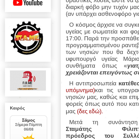
δραστικές λύσεις ώστε να ζ
διαρκή φόβο μην τυχόν μας
(αν υπάρχει ασθενοφόρο για
Ο κόσμος άρχισε να συγκ
υγείας με σωματεία και φο
17:00. Παρά την προσπάθει
προγραμματισμένου ραντε
των νησιών που θα δεχτο
υφυπουργό υγείας Μάρι
συνθήματα όπως «
για
χρειάζονται επειγόντως σ
Η αντιπροσωπεία
κατέθε
υπόμνημα)
και τις υπογρ
νησιών μας, καθώς και επ
φορείς όπως αυτό που κατ
Καιρός
μας
(δες εδώ).
Μετά τη συνάντησ
Σταμάτης Φιλιπ
πρόεδρος του Συλλό