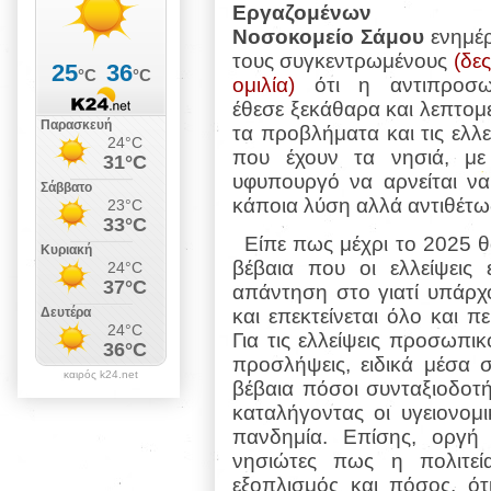
Εργαζομένων 
Νοσοκομείο Σάμου
ενημέ
τους συγκεντρωμένους
(δε
ομιλία)
ότι η αντιπροσω
έθεσε ξεκάθαρα και λεπτο
τα προβλήματα και τις ελλε
που έχουν τα νησιά, με
υφυπουργό να αρνείται να
κάποια λύση αλλά αντιθέτως
Είπε πως μέχρι το 2025 θ
βέβαια που οι ελλείψεις
απάντηση στο γιατί υπάρχ
και επεκτείνεται όλο και 
Για τις ελλείψεις προσωπι
προσλήψεις, ειδικά μέσα 
καιρός k24.net
βέβαια πόσοι συνταξιοδοτ
καταλήγοντας οι υγειονομικ
πανδημία. Επίσης, οργή
νησιώτες πως η πολιτεί
εξοπλισμός και πόσος, ότ