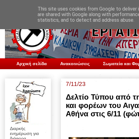
This site uses cookies from Google to deliver i
are shared with Google along with performance
statistics, and to detect and address abuse.
Αρχική σελίδα
Ανακοινώσεις
Σωματεία και Φο
7/11/23
Δελτίο Τύπου από τ
και φορέων του Αιγα
Αθήνα στις 6/11 (φώ
Διαρκής
ενημέρωση για
διάφορα