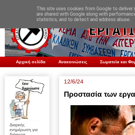
This site uses cookies from Google to deliver i
are shared with Google along with performance
statistics, and to detect and address abuse.
Αρχική σελίδα
Ανακοινώσεις
Σωματεία και Φο
12/6/24
Προστασία των εργ
Διαρκής
ενημέρωση για
διάφορα