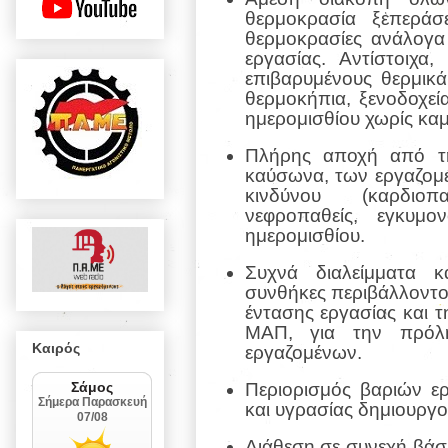
θερμοκρασία ξεπερά
θερμοκρασίες ανάλογα 
εργασίας. Αντίστοιχα
επιβαρυμένους θερμικά
θερμοκήπια, ξενοδοχεί
ημερομισθίου χωρίς καμ
Πλήρης αποχή από τη
καύσωνα, των εργαζομ
κινδύνου (καρδιοπα
νεφροπαθείς, εγκυμο
ημερομισθίου.
Συχνά διαλείμματα κ
συνθήκες περιβάλλοντος
έντασης εργασίας και 
ΜΑΠ, για την πρόλ
Καιρός
εργαζομένων.
Περιορισμός βαριών ε
και υγρασίας δημιουργο
Διάθεση σε συνεχή βάσ