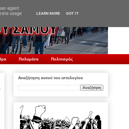
user-agent
erate usage
LEARN MORE
GOT IT
θρα
Πολυμέσα
Πολιτισμός
Αναζήτηση αυτού του ιστολογίου