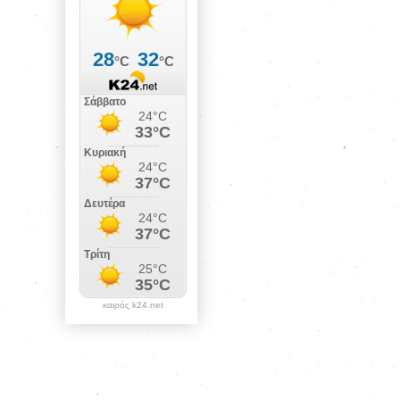
καιρός k24.net