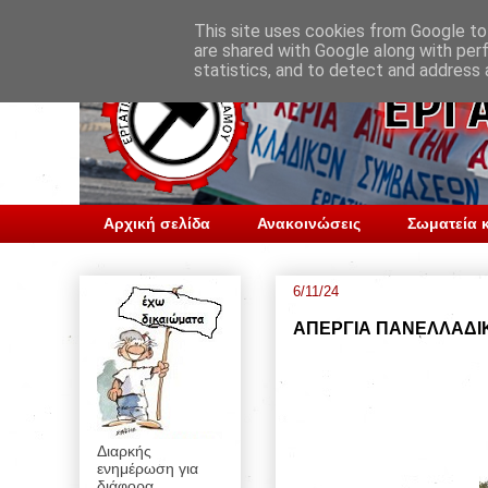
This site uses cookies from Google to 
are shared with Google along with per
statistics, and to detect and address 
Αρχική σελίδα
Ανακοινώσεις
Σωματεία κ
6/11/24
ΑΠΕΡΓΙΑ ΠΑΝΕΛΛΑΔΙ
Διαρκής
ενημέρωση για
διάφορα