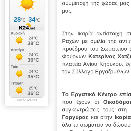
συμμετοχή της χώρας μας 
μας.
Στην Ικαρία αντίστοιχη 
Ραχών με ομιλία της αντ
προέδρου του Σωματειου 
Φούρνων
Κατερίνας Χατζ
πλατεία Αγίου Κηρύκου, έ
τον Σύλλογο Εργαζομένων Γ
Το Εργατικό Κέντρο επί
καιρός k24.net
που έχουν οι
Οικοδόμοι
συγκεντρώσεις τους στη
Σ
Γοργύρας
και στην
Ικαρία
όλα τα σωματεία να δώσουν