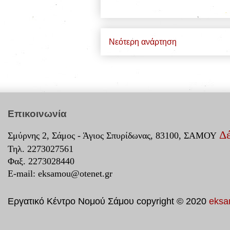
Νεότερη ανάρτηση
Επικοινωνία
Δέ
Σμύρνης 2, Σάμος - Άγιος Σπυρίδωνας, 83100, ΣΑΜΟΥ
Τηλ. 2273027561
Φαξ. 2273028440
E-mail:
eksamou@otenet.gr
Εργατικό Κέντρο Νομού Σάμου copyright © 2020
eksa