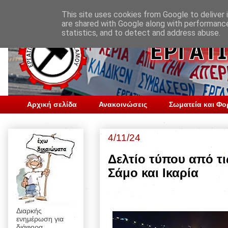
This site uses cookies from Google to deliver i
are shared with Google along with performance
statistics, and to detect and address abuse.
Αρχική σελίδα
Ανακοινώσεις
Σωματεία και Φο
4/11/24
Δελτίο τύπου από τις
Σάμο και Ικαρία
Διαρκής
ενημέρωση για
διάφορα