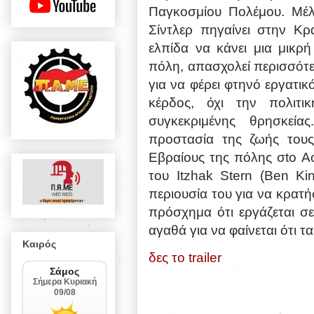
Παγκοσμίου Πολέμου. Μέλ
Σίντλερ πη
γαίνει στην Κρ
ελπίδα να κάνει μια μικρ
πόλη, απασχολεί περισσότ
για να φέρει φτηνό εργατικ
κέρδος, όχι την πολιτ
συγκεκριμένης θρησκεί
προστασία της ζωής τους
Εβραίους της πόλης σto 
του Itzhak Stern (Ben Ki
περιουσία του για να κρατή
πρόσχημα ότι εργάζεται σ
αγαθά για να φαίνεται ότι τ
Καιρός
δες το trailer