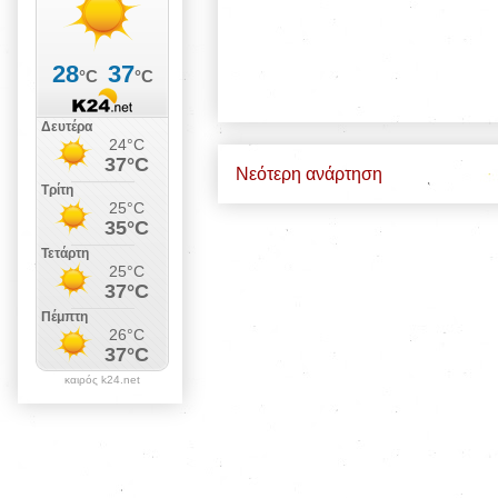
Νεότερη ανάρτηση
καιρός k24.net