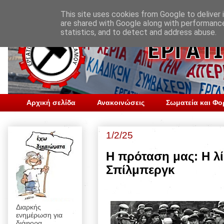
This site uses cookies from Google to deliver i
are shared with Google along with performance
statistics, and to detect and address abuse.
Αρχική σελίδα
Ανακοινώσεις
Σωματεία και Φο
1/2/25
Η πρόταση μας: Η λί
Σπίλμπεργκ
Διαρκής
ενημέρωση για
διάφορα