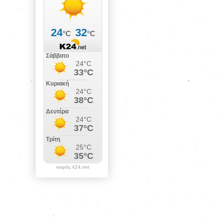
καιρός k24.net