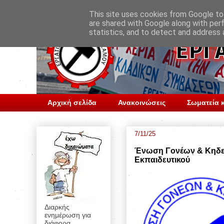
This site uses cookies from Google to 
are shared with Google along with per
statistics, and to detect and address 
Αρχική σελίδα
Ανακοινώσεις
Σωματεία κ
7/11/25
Ένωση Γονέων & Κηδεμ
Εκπαιδευτικού
Διαρκής
ενημέρωση για
διάφορα