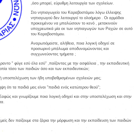
,όσο μπορεί, εύρυθμη λειτουργία των σχολείων.
Στο νηπιαγωγείο του Καραβοστάμου λόγω έλλειψης
νηπιαγωγού δεν λειτουργεί το ολοήμερο . Οι αρμόδιοι
προκειμένου να μπαλώσουν το κενό , μετακινούν
υποχρεωτικά μία εκ των νηπιαγωγών των Ραχών σε αυτό
του Καραβοστάμου.
Αναρωτιόμαστε, αλήθεια, ποια λογική οδηγεί σε
προσωρινό μπάλωμα αποδυναμώνοντας και
συγχωνεύοντας τμήματα ;
ραντο " φύγε εσύ έλα εσύ" ,παίζοντας με την ασφάλεια , την εκπαιδευτική
ροπία τόσο των παιδιών όσο και των εκπαιδευτικών;
ρκή υποστελέχωση των ήδη υποβαθμισμένων σχολειών μας;
ηψη ότι τα παιδιά μας είναι "παιδιά ενός κατώτερου θεού";
 Σαφώς και γνωρίζουμε ποια λογική οδηγεί και στην υποστελέχωση και στην
τα.
εμείς δεν παίζουμε στα ζάρια την μόρφωση και την εκπαίδευση των παιδιών