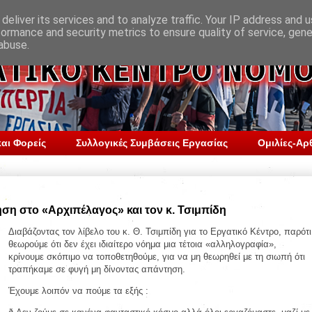
deliver its services and to analyze traffic. Your IP address and 
formance and security metrics to ensure quality of service, gen
abuse.
αι Φορείς
Συλλογικές Συμβάσεις Εργασίας
Ομιλίες-Αρ
ση στο «Αρχιπέλαγος» και τον κ. Τσιμπίδη
Διαβάζοντας τον λίβελο του κ. Θ. Τσιμπίδη για το Εργατικό Κέντρο, παρότι
θεωρούμε ότι δεν έχει ιδιαίτερο νόημα μια τέτοια «αλληλογραφία»,
κρίνουμε σκόπιμο να τοποθετηθούμε, για να μη θεωρηθεί με τη σιωπή ότι
τραπήκαμε σε φυγή μη δίνοντας απάντηση.
Έχουμε λοιπόν να πούμε τα εξής :