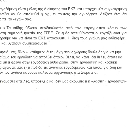
σία.
εργαζόμενη είναι μέλος της Διοίκησης του ΕΚΣ και υπάρχει μία συγκεκριμένη
σίζει αν θα απολυθεί ή όχι, εν τούτοις την αγνοήσατε. Δείξατε έτσι ότι
ς πει το «εγώ» σας.
 κ.Τσιμπίδης θέλουν συνδικαλιστές από τον «πραγματικό κόσμο των
τη σημερινή ηγεσία της ΓΣΕΕ. Σε εμάς απευθύνονται οι εργαζόμενοι για
ορούμε για να είναι το ΕΚΣ αποκούμπι. Η δική τους γνώμη μας ενδιαφέρει.
ν και βγάζουν συμπεράσματα.
 νησιά μας, δίνουν καθημερινά τη μάχη στους χώρους δουλειάς για να μην
καίωμα του εργοδότη να απολύει όποιον θέλει, να κάνει ότι θέλει, όποτε και
 μπει φρένο στην εργοδοτική αυθαιρεσία, στην εργοδοτική και κρατική
Ο αγώνας μας έχει πυξίδα τις ανάγκες εργαζομένων και λαού, για ζωή και
υτόν τον αγώνα κάνουμε κάλεσμα οργάνωσης στα Σωματεία.
εχόμαστε απειλές, υποδείξεις και δεν μας ακουμπάει η «λάσπη» εργοδοτών-