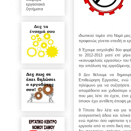
εργασιακά
ζητήματα
ιδιωτικού τομέα στο Νομό μας
προφανώς γίνεται επειδή οι ερ
ð
Έχουμε ασχοληθεί δύο φορές
το 2012-2013 γιατί επί μή
«κοινωφελούς εργασίας» του
την απόλυση της εργαζόμενης.
ð
Δεν θέλουμε να δημιουρ
Επιθεώρηση Εργασίας, ενώ 
τηλέφωνο για να συζητήσετε. 
απαράδεκτο και χυδαιότερο υ
που μας λέτε ότι έχετε, έτσ
όποιον έχει αντίθετη άποψη με
ð
Τίποτα δεν λέτε και για 
αναγκαστική άδεια και τελικά
ενώ πρέπει όσο υφίσταται η ε
εργασία από το σπίτι δική σα