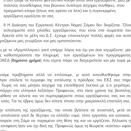
ð
Δεν ζούμε σε κανένα φανταστικό κόσμο αλλά όλοι εργαζόμαστε, μαζί με
πολλούς συναδέλφους που βιώνουν ανάλογα άσχημες συνθήκες, στον
πραγματικό κόσμο (όπως σας αρέσει να λέτε) και η συγκεκριμένη
εργαζόμενη εργάζεται σε σας.
ð
Η
Διοίκηση του Εργατικού Κέντρου Νομού Σάμου δεν διορίζεται. Όλοι
εκλεγόμαστε από χιλιάδες εργαζόμενους που είναι στα σωματεία του
. Αρκετά από τα μέλη του Δ.Σ. έχουμε επανεκλεγεί πολλές φορές και αυτό
γαζόμενοι μας γνωρίζουν και μας εμπιστεύονται.
 με το «Αρχιπέλαγος» γιατί υπήρχε λόγος και όχι για όσα ισχυρίζεστε: μία
νες καθυστερούσατε την πληρωμή των εργαζομένων του προγράμματος
 ΟΑΕΔ (
δημόσιο χρήμα
) που είχατε πάρει να διαχειριστείτε και μία τώρα με
γούμε προβλήματα αλλά να επιλύουμε, γι αυτό απευθυνθήκαμε στην
πριν στείλετε το έγγραφο της απόλυσης η πρόεδρος του ΕΚΣ σας πήρε
Χωρίς να σας μιλήσει άσχημα της επιτεθήκατε λεκτικά με ό,τι χειρότερο,
πάρχει στο ελληνικό λεξιλόγιο. Προφανώς, στα τόσα χρόνια της βιοπάλης
ι μάθατε να κάνετε και να συμπεριφέρεστε στους εργαζόμενους σας και σε
 εσάς. Για τις ύβρεις όμως δεν είπατε τίποτα στην μακροσκελή επιστολή σας.
την απόλυση της εργαζόμενης, την οποία βγάλατε σε αναστολή, μετά σε
 απολύσατε γιατί δε δέχτηκε να αλλάξει νομό, τόπο εργασίας και κατοικία,
ταιρεία στη Σάμο να παραμένει στη θέση της και να εργάζεται. Άλλωστε η
ς απόφαση ήταν και όχι δική της. Προφανώς όμως τη θεωρείτε «κόστος» αφού