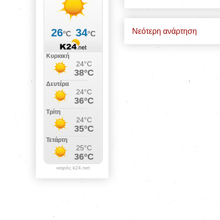
Νεότερη ανάρτηση
καιρός k24.net