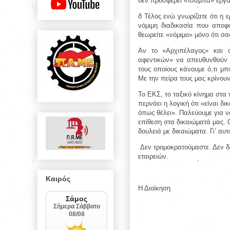
δεν προσφέρει «τσάμπα» εργα
ð
Τέλος ενώ γνωρίζατε ότι η 
νόμιμη διαδικασία που αποφα
θεωρείτε «νόμιμο» μόνο ότι σα
Αν το «Αρχιπέλαγος» και ο
αφεντικών» να απευθυνθούν σ
τους οποίους κάνουμε ό,τι μπ
Με την πείρα τους μας κρίνου
Το ΕΚΣ, το ταξικό κίνημα στα
περνάει η λογική ότι «είναι δι
όπως θέλει». Παλεύουμε για να
επίθεση στα δικαιώματά μας. 
δουλειά με δικαιώματα. Γι’ α
Δεν τρομοκρατούμαστε. Δεν δ
εταιρειών.
Καιρός
Η Διοίκηση