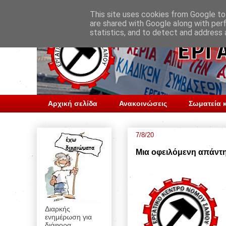
This site uses cookies from Google to 
are shared with Google along with per
statistics, and to detect and address 
Αρχική σελίδα
Ανακοινώσεις
Σωματεία κ
7/8/20
Μια οφειλόμενη απάντη
Διαρκής
ενημέρωση για
διάφορα