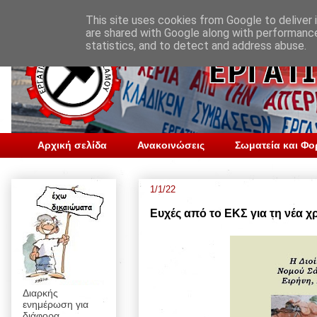
This site uses cookies from Google to deliver i
are shared with Google along with performance
statistics, and to detect and address abuse.
Αρχική σελίδα
Ανακοινώσεις
Σωματεία και Φο
1/1/22
Ευχές από το ΕΚΣ για τη νέα χ
Διαρκής
ενημέρωση για
διάφορα