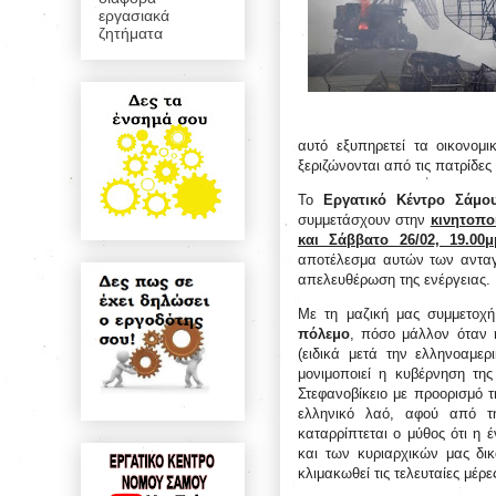
εργασιακά
ζητήματα
αυτό εξυπηρετεί τα οικονομ
ξεριζώνονται από τις πατρίδες 
Το
Εργατικό Κέντρο Σάμο
συμμετάσχουν στην
κινητοπο
και Σάββατο 26/02, 19.00
αποτέλεσμα αυτών των ανταγ
απελευθέρωση της ενέργειας.
Με τη μαζική μας συμμετοχ
πόλεμο
, πόσο μάλλον όταν 
(ειδικά μετά την ελληνοαμε
μονιμοποιεί η κυβέρνηση τη
Στεφανοβίκειο με προορισμό 
ελληνικό λαό, αφού από τ
καταρρίπτεται ο μύθος ότι η
και των κυριαρχικών μας δι
κλιμακωθεί τις τελευταίες μέρε