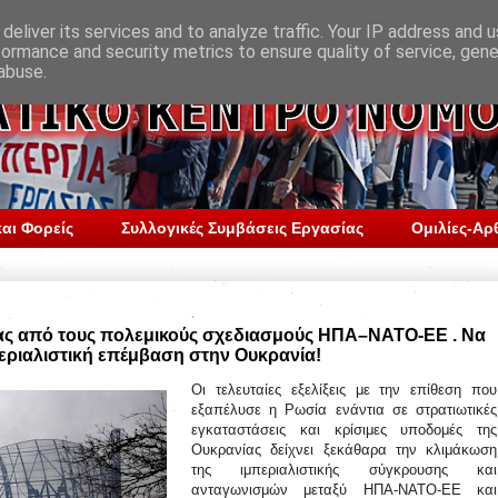
deliver its services and to analyze traffic. Your IP address and 
formance and security metrics to ensure quality of service, gen
abuse.
αι Φορείς
Συλλογικές Συμβάσεις Εργασίας
Ομιλίες-Αρ
ς από τους πολεμικούς σχεδιασμούς ΗΠΑ–ΝΑΤΟ-ΕΕ . Να
εριαλιστική επέμβαση στην Ουκρανία!
Οι τελευταίες εξελίξεις με την επίθεση που
εξαπέλυσε η Ρωσία ενάντια σε στρατιωτικές
εγκαταστάσεις και κρίσιμες υποδομές της
Ουκρανίας δείχνει ξεκάθαρα την κλιμάκωση
της ιμπεριαλιστικής σύγκρουσης και
ανταγωνισμών μεταξύ ΗΠΑ-ΝΑΤΟ-ΕΕ και