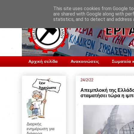
This site uses cookies from Google to 
are shared with Google along with per
statistics, and to detect and address 
Αρχική σελίδα
Ανακοινώσεις
Σωματεία κ
24/2/22
Απεμπλοκή της Ελλάδα
σταματήσει τώρα η ιμπ
Διαρκής
ενημέρωση για
διάφορα