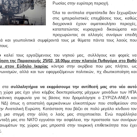
Ρωσίας στην ευρύτερη περιοχή.
Όλα τα αντίπαλα στρατόπεδα δεν ξεχωρίζουν
στις ιμπεριαλιστικές επεμβάσεις τους, καθώς
διαχρονικά έχουν αιματοκυλήσει περιοχές,
καταπατώντας κυριαρχικά δικαιώματα και
προχωρώντας σε αλλαγές συνόρων επειδή
ικά και γεωπολιτικά συμφέροντά τους με θύματα πάντα τους λαούς που
τους.
υ
καλεί τους εργαζόμενους του νησιού μας, συλλόγους και φορείς να
ίηση της Παρασκευής 25/02, 18.00μμ στην πλατεία Πυθαγόρα στο Βαθύ
μμ στον Εύδηλο Ικαρίας
κόντρα στην ακρίβεια που μας πλήττει, ως
ωνισμών, αλλά και των εφαρμοζόμενων πολιτικών, πχ ιδιωτικοποίηση και
ή στα
συλλαλητήρια να εκφράσουμε την αντίθεσή μας στο νέο αυτό
η χώρα μας έχει γίνει κόμβος διεκπεραίωσης μάχιμων μονάδων των ΗΠΑ
ρικάνικη συμφωνία για τις βάσεις που δρομολόγησε ο ΣΥΡΙΖΑ-ΑΝΕΛ και
ς ΝΔ) όπως η αποστολή αμερικάνικων ελικοπτέρων που σταθμεύουν στο
την Ανατολική Ευρώπη. Κατάσταση που βάζει σε πολύ μεγάλο κίνδυνο τον
η μια στιγμή στην άλλη ο λαός μας στοχοποιείται. Ενώ παράλληλα
 ένταξή μας στο ΝΑΤΟ εγγυάται την ασφάλεια, την προστασία των συνόρων
καιωμάτων της χώρας μας μπροστά στην τουρκική επιθετικότητα που έχει
ς.