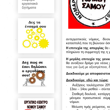
εργασιακά
ζητήματα
αντεργατικούς νόμους, δίνο
καταστολή που τη βιώνουν όσοι
Η επιτυχία της απεργίας
θα ε
πληρώνει τη συμμετοχή της η 
Η μεγάλη επιτυχία της γενι
θα ανοίξουν δρόμο για νέους
τους για ζωή με αξιοπρέπεια
, 
Διεκδικούμε με αποφασιστικό
Διεκδικούμε, εδώ και τώρα:
·
Αυξήσεις τουλάχιστον 20
13ου – 14ου μισθού – σύντα
·
Σταθερή δουλειά, κατάργ
μόνιμου προσωπικού σύμφ
νόμων.
·
Μείωση τιμής ρεύματος, 