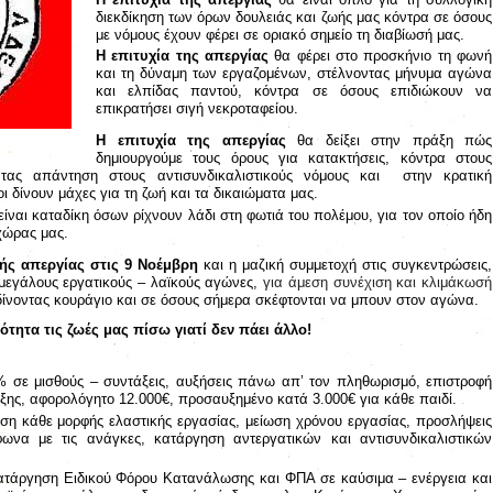
διεκδίκηση των όρων δουλειάς και ζωής μας κόντρα σε όσους
με νόμους έχουν φέρει σε οριακό σημείο τη διαβίωσή μας.
Η επιτυχία της απεργίας
θα φέρει στο προσκήνιο τη φωνή
και τη δύναμη των εργαζομένων, στέλνοντας μήνυμα αγώνα
και ελπίδας παντού, κόντρα σε όσους επιδιώκουν να
επικρατήσει σιγή νεκροταφείου.
Η επιτυχία της απεργίας
θα δείξει στην πράξη πώς
δημιουργούμε τους όρους για κατακτήσεις, κόντρα στους
ντας απάντηση στους αντισυνδικαλιστικούς νόμους και
στην κρατική
 δίνουν μάχες για τη ζωή και τα δικαιώματα μας.
ίναι καταδίκη όσων ρίχνουν λάδι στη φωτιά του πολέμου, για τον οποίο ήδη
χώρας μας.
κής απεργίας στις 9 Νοέμβρη
και η μαζική συμμετοχή στις συγκεντρώσεις,
 μεγάλους εργατικούς – λαϊκούς αγώνες,
για άμεση συνέχιση και κλιμάκωσή
δίνοντας κουράγιο και σε όσους σήμερα σκέφτονται να μπουν στον αγώνα.
τητα τις ζωές μας πίσω γιατί δεν πάει άλλο!
% σε μισθούς – συντάξεις, αυξήσεις πάνω απ’ τον πληθωρισμό, επιστροφή
ξης, αφορολόγητο 12.000€, προσαυξημένο κατά 3.000€ για κάθε παιδί.
ηση κάθε μορφής ελαστικής εργασίας, μείωση χρόνου εργασίας, προσλήψεις
ωνα με τις ανάγκες, κατάργηση αντεργατικών και αντισυνδικαλιστικών
κατάργηση Ειδικού Φόρου Κατανάλωσης και ΦΠΑ σε καύσιμα – ενέργεια και