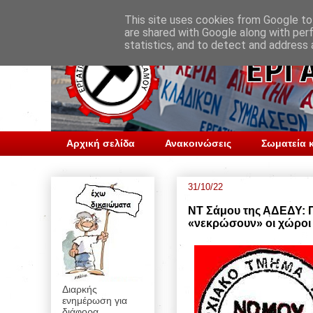
This site uses cookies from Google to 
are shared with Google along with per
statistics, and to detect and address 
Αρχική σελίδα
Ανακοινώσεις
Σωματεία κ
31/10/22
ΝΤ Σάμου της ΑΔΕΔΥ: Π
«νεκρώσουν» οι χώροι 
Διαρκής
ενημέρωση για
διάφορα