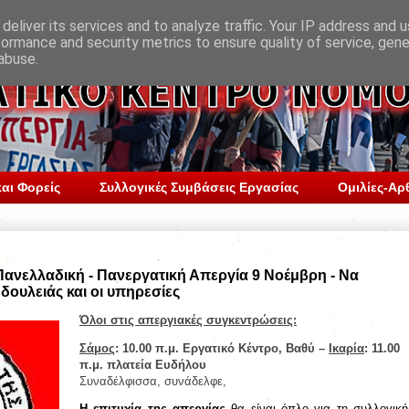
deliver its services and to analyze traffic. Your IP address and 
formance and security metrics to ensure quality of service, gen
abuse.
αι Φορείς
Συλλογικές Συμβάσεις Εργασίας
Ομιλίες-Αρ
ανελλαδική - Πανεργατική Απεργία 9 Νοέμβρη - Να
δουλειάς και οι υπηρεσίες
Όλοι στις απεργιακές συγκεντρώσεις:
Σάμος
: 10.00 π.μ. Εργατικό Κέντρο, Βαθύ –
Ικαρία
: 11.00
π.μ. πλατεία Ευδήλου
Συναδέλφισσα, συνάδελφε,
Η επιτυχία της απεργίας
θα είναι όπλο για τη συλλογική