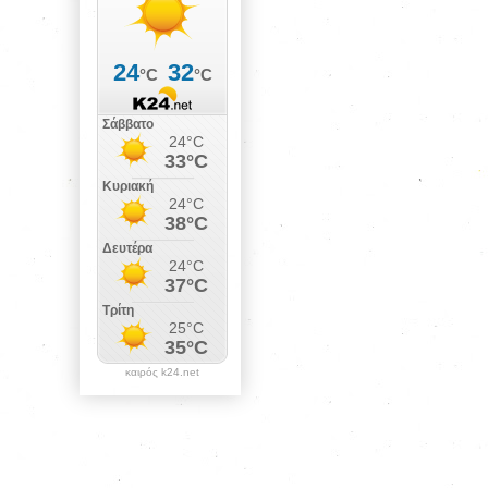
καιρός k24.net